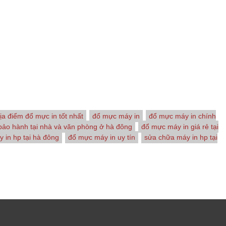
ịa điểm đổ mực in tốt nhất
đổ mực máy in
đổ mực máy in chính
bảo hành tại nhà và văn phòng ở hà đông
đổ mực máy in giá rẻ tại
 in hp tại hà đông
đổ mực máy in uy tín
sửa chữa máy in hp tại