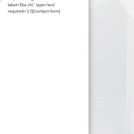
e:
label='Địa chỉ:' type='text'
required='1'/][/contact-form]