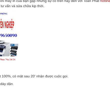
Khi máy in của bạn gặp những sự cố trên hãy đến với Toàn Phát
hotlin
tư vấn và sửa chữa kịp thời.
t 100%, có mặt sau 20′ nhận được cuộc gọi.
 dày dặn.