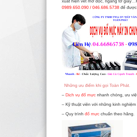
xuất hiện vết mờ dọc, ngang tờ giấy…
0989.650.090 / 046.686.5738
để được 
Những ưu điểm khi gọi Toàn Phát.
–
Dịch vụ đổ mực
nhanh chóng, ưu việ
– Kỹ thuật viên với những kinh nghiệm
– Quy trình
đổ mực
chuẩn theo hãng.