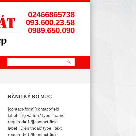
02466865738
093.600.23.58
0989.650.090
ĐĂNG KÝ ĐỔ MỰC
[contact-form][contact-field
label='Họ và tên:' type='name'
required='1'/][contact-field
label='Điện thoại:' type='text'
required='1'/][contact-field