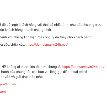
độ đãi ngộ khách hàng với thái độ nhiệt tình, chu đáo,thường trực
của khách hàng nhanh chóng nhất.
ành với những linh kiện mà công ty đã thay cho khách hàng.
c và sửa chữa của
https://domucmayin24h.net/
 HP không ai thực hiện tốt hơn chúng tôi
https://domucmayin24h.net/
.
ạnh của chúng tôi, các bạn vui lòng gọi điện thoại tới số
tư vấn và giải đáp thắc mắc.
yin24h.net/
.com