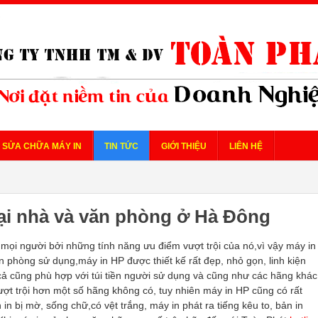
SỬA CHỮA MÁY IN
TIN TỨC
GIỚI THIỆU
LIÊN HỆ
ại nhà và văn phòng ở Hà Đông
 mọi người bởi những tính năng ưu điểm vượt trội của nó,vì vậy máy in
n phòng sử dụng,máy in HP được thiết kế rất đẹp, nhỏ gọn, linh kiện
á cả cũng phù hợp với túi tiền người sử dụng và cũng như các hãng khác
ợt trội hơn một số hãng không có, tuy nhiên máy in HP cũng có rất
 in bị mờ, sống chữ,có vệt trắng, máy in phát ra tiếng kêu to, bản in