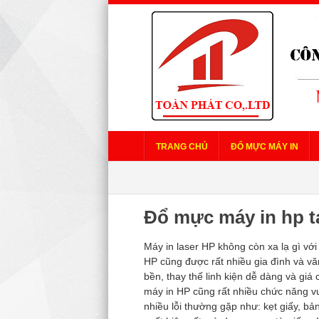
TRANG CHỦ
ĐỔ MỰC MÁY IN
Đổ mực máy in hp t
Máy in laser HP không còn xa lạ gì với
HP cũng được rất nhiều gia đình và vă
bền, thay thế linh kiện dễ dàng và gi
máy in HP cũng rất nhiều chức năng vư
nhiều lỗi thường gặp như: kẹt giấy, bản