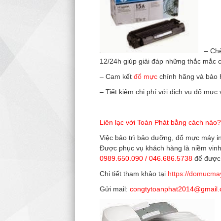
– Chế 
12/24h giúp giải đáp những thắc mắc 
– Cam kết
đổ mực
chính hãng và bảo h
– Tiết kiệm chi phí với dịch vụ đổ mự
Liên lạc với Toàn Phát bằng cách nào?
Việc bảo trì bảo dưỡng, đổ mực máy in
Được phục vụ khách hàng là niềm vinh h
0989.650.090 / 046.686.5738
để được 
Chi tiết tham khảo tại
https://domucma
Gửi mail:
congtytoanphat2014@gmail