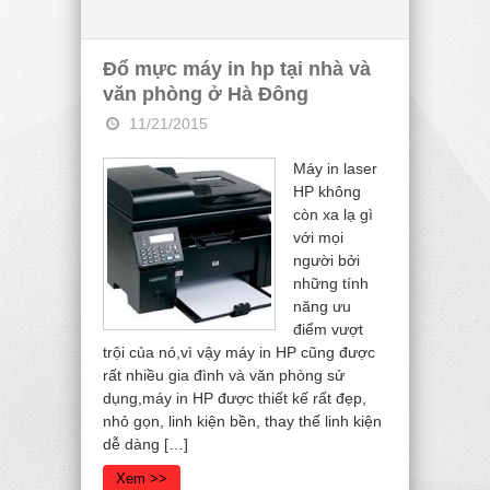
Đổ mực máy in hp tại nhà và
văn phòng ở Hà Đông
11/21/2015
Máy in laser
HP không
còn xa lạ gì
với mọi
người bởi
những tính
năng ưu
điểm vượt
trội của nó,vì vậy máy in HP cũng được
rất nhiều gia đình và văn phòng sử
dụng,máy in HP được thiết kế rất đẹp,
nhỏ gọn, linh kiện bền, thay thế linh kiện
dễ dàng […]
Xem >>