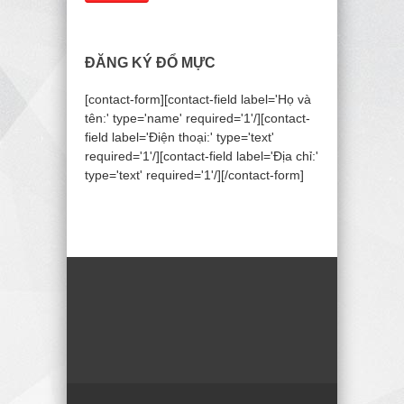
ĐĂNG KÝ ĐỔ MỰC
[contact-form][contact-field label='Họ và
tên:' type='name' required='1'/][contact-
field label='Điện thoại:' type='text'
required='1'/][contact-field label='Địa chỉ:'
type='text' required='1'/][/contact-form]