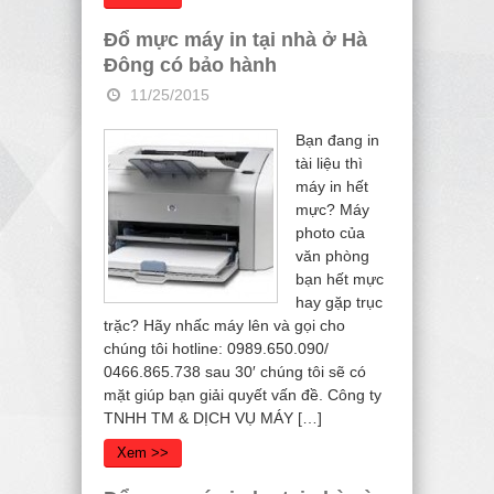
Đổ mực máy in tại nhà ở Hà
Đông có bảo hành
11/25/2015
Bạn đang in
tài liệu thì
máy in hết
mực? Máy
photo của
văn phòng
bạn hết mực
hay gặp trục
trặc? Hãy nhấc máy lên và gọi cho
chúng tôi hotline: 0989.650.090/
0466.865.738 sau 30′ chúng tôi sẽ có
mặt giúp bạn giải quyết vấn đề. Công ty
TNHH TM & DỊCH VỤ MÁY […]
Xem >>