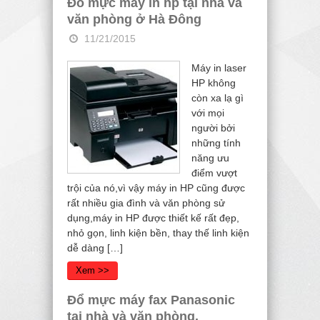
Đổ mực máy in hp tại nhà và
văn phòng ở Hà Đông
11/21/2015
Máy in laser
HP không
còn xa lạ gì
với mọi
người bởi
những tính
năng ưu
điểm vượt
trội của nó,vì vậy máy in HP cũng được
rất nhiều gia đình và văn phòng sử
dụng,máy in HP được thiết kế rất đẹp,
nhỏ gọn, linh kiện bền, thay thế linh kiện
dễ dàng […]
Xem >>
Đổ mực máy fax Panasonic
tại nhà và văn phòng.