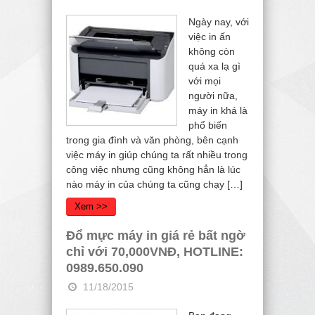
Ngày nay, với
việc in ấn
không còn
quá xa lạ gì
với mọi
người nữa,
máy in khá là
phổ biến
trong gia đình và văn phòng, bên cạnh
việc máy in giúp chúng ta rất nhiều trong
công việc nhưng cũng không hẳn là lúc
nào máy in của chúng ta cũng chạy […]
Xem >>
Đổ mực máy in giá rẻ bất ngờ
chỉ với 70,000VNĐ, HOTLINE:
0989.650.090
11/18/2015