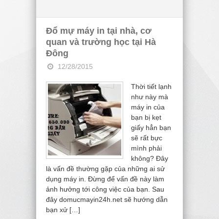
Đổ mự máy in tại nhà, cơ
quan và trường học tại Hà
Đông
12/28/2015
Thời tiết lạnh
như này mà
máy in của
bạn bị kẹt
giấy hẳn bạn
sẽ rất bực
mình phải
không? Đây
là vấn đề thường gặp của những ai sử
dụng máy in. Đừng để vấn đề này làm
ảnh hưởng tới công việc của bạn. Sau
đây domucmayin24h.net sẽ hướng dẫn
bạn xử […]