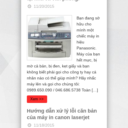
11/20/2015
Bạn đang sở
hữu cho
mình một
chiếc máy in
hiệu
Panasonic.
Máy của bạn
hết mực, bị
mờ cả bản, bị đen, kẹt giấy và bạn
không biết phải gọi cho công ty hay cá
nhân nào có thể giúp mình? Hãy nhấc
máy lên và gọi cho chúng tôi:
0989.650.090 / 046.686.5738 Toàn […]
Xem >>
Hướng dẫn xử lý lỗi căn bản
của máy in canon laserjet
11/18/2015