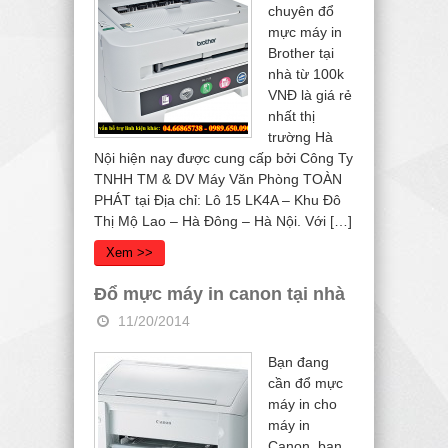
chuyên đổ
mực máy in
Brother tại
nhà từ 100k
VNĐ là giá rẻ
nhất thị
trường Hà
Nội hiện nay được cung cấp bởi Công Ty
TNHH TM & DV Máy Văn Phòng TOÀN
PHÁT tại Địa chỉ: Lô 15 LK4A – Khu Đô
Thị Mộ Lao – Hà Đông – Hà Nội. Với […]
Xem >>
Đổ mực máy in canon tại nhà
11/20/2014
Bạn đang
cần đổ mực
máy in cho
máy in
Canon, bạn