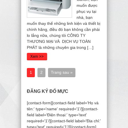
muốn được
phục vụ tại
nhà, bạn
muốn thay thể những linh kiện và thiết bị
chính hãng, điều đó bạn không cần phải
lo lắng nữa, chúng tôi CÔNG TY
THƯƠNG MẠI VÀ DỊCH VỤ TOÀN
PHÁT là những chuyên gia trong […]
Xem >>
1
2
Trang sau »
ĐĂNG KÝ ĐỔ MỰC
[contact-form][contact-field label='Họ và
tên:' type='name' required='1'/][contact-
field label='Điện thoại:' type='text'
required='1'/][contact-field label='Địa chỉ:'
type='text' required='1'/][/contact-form]