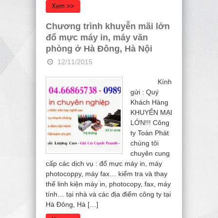
Xem >>
Chương trình khuyễn mãi lớn
đổ mực máy in, máy văn
phòng ở Hà Đông, Hà Nội
12/11/2015
Kính
gửi : Quý
Khách Hàng
KHUYẾN MẠI
LỚN!!! Công
ty Toàn Phát
chúng tôi
chuyên cung
cấp các dịch vụ : đổ mực máy in, máy
photocoppy, máy fax… kiểm tra và thay
thế linh kiện máy in, photocopy, fax, máy
tính… tại nhà và các địa điểm công ty tại
Hà Đông, Hà […]