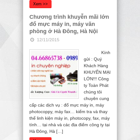
Xem >>
Chương trình khuyễn mãi lớn
đổ mực máy in, máy văn
phòng ở Hà Đông, Hà Nội
12/11/2015
Kính
gửi : Quý
Khách Hàng
KHUYẾN MẠI
LỚN!!! Công
ty Toàn Phát
chúng tôi
chuyên cung
cấp các dịch vụ : đổ mực máy in, máy
photocoppy, máy fax… kiểm tra và thay
thế linh kiện máy in, photocopy, fax, máy
tính… tại nhà và các địa điểm công ty tại
Hà Đông, Hà […]