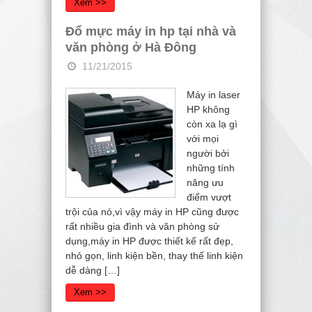
Xem >>
Đổ mực máy in hp tại nhà và
văn phòng ở Hà Đông
11/21/2015
Máy in laser
HP không
còn xa lạ gì
với mọi
người bởi
những tính
năng ưu
điểm vượt
trội của nó,vì vậy máy in HP cũng được
rất nhiều gia đình và văn phòng sử
dụng,máy in HP được thiết kế rất đẹp,
nhỏ gọn, linh kiện bền, thay thế linh kiện
dễ dàng […]
Xem >>