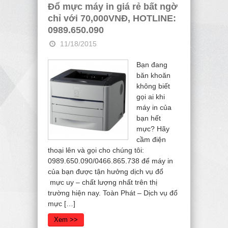
Đổ mực máy in giá rẻ bất ngờ
chỉ với 70,000VNĐ, HOTLINE:
0989.650.090
11/18/2015
Bạn đang
băn khoăn
không biết
gọi ai khi
máy in của
bạn hết
mực? Hãy
cầm điện
thoại lên và gọi cho chúng tôi:
0989.650.090/0466.865.738 để máy in
của bạn được tận hưởng dịch vụ đổ
mực uy – chất lượng nhất trên thị
trường hiện nay. Toàn Phát – Dịch vụ đổ
mực […]
Xem >>