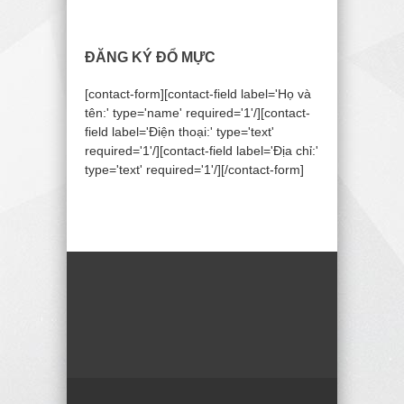
ĐĂNG KÝ ĐỔ MỰC
[contact-form][contact-field label='Họ và
tên:' type='name' required='1'/][contact-
field label='Điện thoại:' type='text'
required='1'/][contact-field label='Địa chỉ:'
type='text' required='1'/][/contact-form]