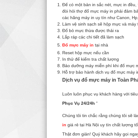
Để có một bản in sắc nét, mực in đều, 
đòi hỏi thợ đổ mực máy in phải đảm bả
các hãng máy in uy tín như Canon, Hp
Làm vệ sinh sạch sẽ hộp mực và máy 
Đổ bỏ mực thừa được thải ra
Lắp ráp các chi tiết đã làm sạch
Đổ mực máy in
tại nhà
Reset hộp mực nếu cần
In thử để kiểm tra chất lượng
Bảo dưỡng máy miễn phí khi đổ mực m
Hỗ trợ bảo hành dịch vụ đổ mực máy i
Dịch vụ đổ mực máy in Toàn Ph
Luôn luôn phục vụ khách hàng với tiêu
Phục Vụ 24/24h
“
Chúng tôi tin chắc rằng chúng tôi sẽ 
in
giá rẻ tại Hà Nội uy tín chất lượng 
Thật đơn giản! Quý khách hãy gọi nga