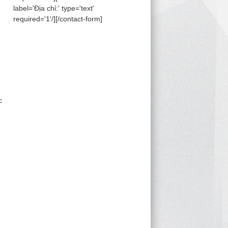
label='Địa chỉ:' type='text'
required='1'/][/contact-form]
c