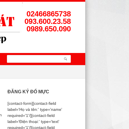
02466865738
093.600.23.58
0989.650.090
ĐĂNG KÝ ĐỔ MỰC
[contact-form][contact-field
label='Họ và tên:' type='name'
n
required='1'/][contact-field
label='Điện thoại:' type='text'
required='1'/][contact-field