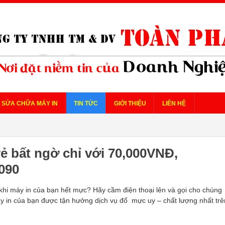
SỬA CHỮA MÁY IN
TIN TỨC
GIỚI THIỆU
LIÊN HỆ
ẻ bất ngờ chỉ với 70,000VNĐ,
090
khi máy in của bạn hết mực? Hãy cầm điện thoại lên và gọi cho chúng
y in của bạn được tận hưởng dịch vụ đổ mực uy – chất lượng nhất trê