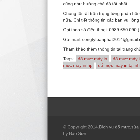
cũng như hưởng chế độ tốt nhất.
Chúng tôi rất trân trọng từng phản hồi
nữa. Chi tiết thông tin các bạn vui lòng
Gọi theo số điện thoại: 0989.650.090 (
Gửi mail: congtytoanphat2014@gmail
Tham khảo thêm thông tin tại trang ch
Tags:
đổ mực máy in
đổ mực máy i
mực máy in hp
đổ mực máy in tại n
© Copyright 2014.
Dịch vụ đổ mực
,
sửa
by
Bảo Sơn