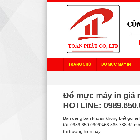
TRANG CHỦ
ĐỔ MỰC MÁY IN
Đổ mực máy in giá r
HOTLINE: 0989.650.
Bạn đang băn khoăn không biết gọi ai 
tôi: 0989.650.090/0466.865.738 để má
thị trường hiện nay.