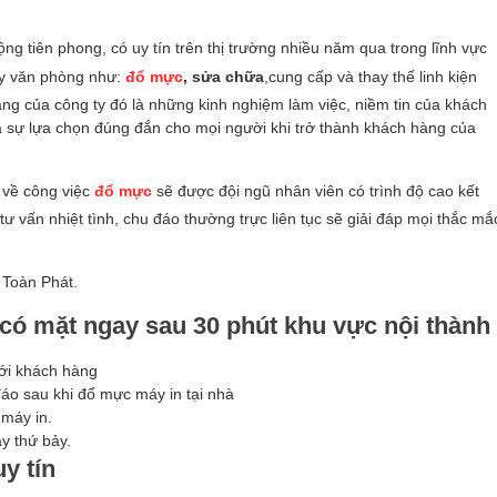
ộng tiên phong, có uy tín trên thị trường nhiều năm qua trong lĩnh vực
áy văn phòng như:
đổ mực
, sửa chữa
,cung cấp và thay thế linh kiện
ng của công ty đó là những kinh nghiệm làm việc, niềm tin của khách
 là sự lựa chọn đúng đắn cho mọi người khi trở thành khách hàng của
 về công việc
đổ mực
sẽ được đội ngũ nhân viên có trình độ cao kết
 vấn nhiệt tình, chu đáo thường trực liên tục sẽ giải đáp mọi thắc mắ
 Toàn Phát.
có mặt ngay sau 30 phút khu vực nội thành
với khách hàng
áo sau khi đổ mực máy in tại nhà
 máy in.
y thứ bảy.
y tín