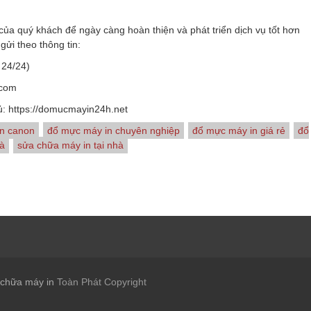
 của quý khách để ngày càng hoàn thiện và phát triển dịch vụ tốt hơn
 gửi theo thông tin:
 24/24)
.com
ủ: https://domucmayin24h.net
n canon
đổ mực máy in chuyên nghiệp
đổ mực máy in giá rẻ
đổ
hà
sửa chữa máy in tại nhà
 chữa máy in
Toàn Phát Copyright