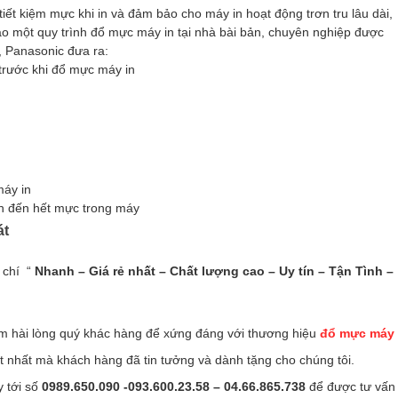
tiết kiệm mực khi in và đảm bảo cho máy in hoạt động trơn tru lâu dài,
o một quy trình đổ mực máy in tại nhà bài bản, chuyên nghiệp được
, Panasonic đưa ra:
trước khi đổ mực máy in
áy in
n đến hết mực trong máy
át
 chí “
Nhanh – Giá rẻ nhất – Chất lượng cao – Uy tín – Tận Tình –
làm hài lòng quý khác hàng để xứng đáng với thương hiệu
đổ mực máy
tốt nhất mà khách hàng đã tin tưởng và dành tặng cho chúng tôi.
y tới số
0989.650.090 -093.600.23.58 – 04.66.865.738
để được tư vấn