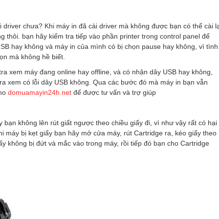
 driver chưa? Khi máy in đã cài driver mà không được bạn có thể cài lạ
ng thôi. bạn hãy kiểm tra tiếp vào phần printer trong control panel để
USB hay không và máy in của mình có bị chọn pause hay không, vì tình
họn mà không hề biết.
 tra xem máy đang online hay offline, và có nhận dây USB hay không,
tra xem có lỗi dây USB không. Qua các bước đó mà máy in bạn vẫn
cho
domuamayin24h.net
để được tư vấn và trợ giúp
 bạn không lên rút giất ngược theo chiều giấy đi, vì như vậy rất có hại
hi máy bị kẹt giấy bạn hãy mở cửa máy, rút Cartridge ra, kéo giấy theo
ấy không bị đứt và mắc vào trong máy, rồi tiếp đó bạn cho Cartridge