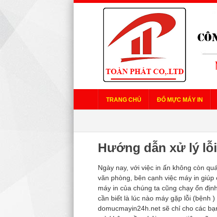
TRANG CHỦ
ĐỔ MỰC MÁY IN
Hướng dẫn xử lý lỗi
Ngày nay, với việc in ấn không còn quá
văn phòng, bên cạnh việc máy in giúp 
máy in của chúng ta cũng chạy ổn định
cần biết là lúc nào máy gặp lỗi (bệnh
domucmayin24h.net sẽ chỉ cho các bạn 