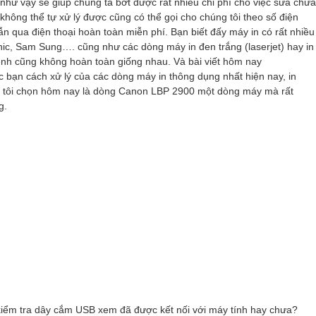
hư vậy sẽ giúp chúng ta bớt được rất nhiều chi phí cho việc sửa chữa
không thể tự xử lý được cũng có thể gọi cho chúng tôi theo số điện
n qua điện thoại hoàn toàn miễn phí. Bạn biết đấy máy in có rất nhiều
ic, Sam Sung…. cũng như các dòng máy in đen trắng (laserjet) hay in
nh cũng không hoàn toàn giống nhau. Và bài viết hôm nay
 bạn cách xử lý của các dòng máy in thông dụng nhất hiện nay, in
mà tôi chọn hôm nay là dòng Canon LBP 2900 một dòng máy mà rất
g.
 kiểm tra dây cắm USB xem đã được kết nối với máy tính hay chưa?