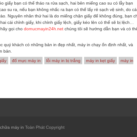
éo giấy bạn có thể tháo ra rửa sạch, hai bên miếng cao su có lẫy bạn
cao su ra, nếu bạn không nhấc ra bạn có thể lấy rẻ sạch vệ sinh, do cá
o. Nguyên nhân thứ hai là do miếng chặn giấy để không đúng, bạn ch
hai cái chỉnh giấy, khi chỉnh giấy lệch, giấy kéo lên có thể sẽ bị lệch…
 hãy gọi cho
domucmayin24h.net
chúng tôi sẽ hướng dẫn bạn và có th
c quý khách có những bản in đẹp nhất, máy in chạy ổn định nhất, và
ăn bản.
giấy
đổ mực máy in
lỗi máy in bị trắng
máy in kẹt giấy
máy in
 chữa máy in
Toàn Phát Copyright