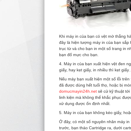
Khi máy in của bạn có vệt mờ thẳng hà
đây là hiện tượng máy in của bạn sắp 
trục từ và cho bạn in một số trang in 
bạn đổ mực cho bạn.
4. Máy in của bạn xuất hiện vệt đen 
giấy, hay kẹt giấy, in nhiều thì kẹt giấ
Nếu máy bạn xuất hiện một số lỗi trên 
đã được dùng hết tuổi thọ, hoặc bị mò
domucmayin24h.net
sẽ cử kỹ thuật tớ
linh kiện mà không thể khắc phục được
xử dụng được ổn định nhất.
5. Máy in của bạn không kéo giấy, hoặc
Ở đây, có một số nguyên nhân máy in k
trước, bạn tháo Cartridge ra, dưới car