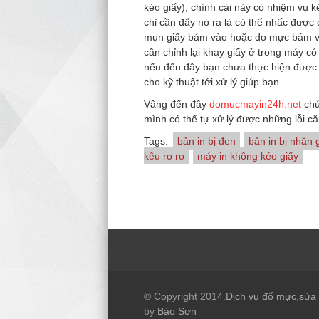
kéo giấy), chính cái này có nhiệm vụ k
chỉ cần đẩy nó ra là có thể nhấc được 
mụn giấy bám vào hoặc do mực bám và
cần chỉnh lại khay giấy ở trong máy có 
nếu đến đây bạn chưa thực hiện được
cho kỹ thuật tới xử lý giúp bạn.
Vâng đến đây
domucmayin24h.net
chú
mình có thể tự xử lý được những lỗi c
Tags:
bản in bị đen
bản in bị nhăn 
kêu ro ro
máy in không kéo giấy
© Copyright 2014.
Dịch vụ đổ mực
,
sửa
by
Bảo Sơn