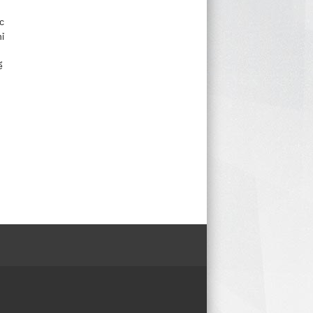
c
ỉ
ể