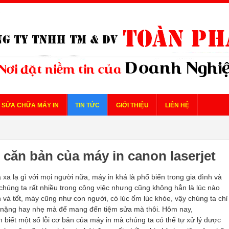
SỬA CHỮA MÁY IN
TIN TỨC
GIỚI THIỆU
LIÊN HỆ
 căn bản của máy in canon laserjet
 xa lạ gì với mọi người nữa, máy in khá là phổ biến trong gia đình và
chúng ta rất nhiều trong công việc nhưng cũng không hẳn là lúc nào
 và tốt, máy cũng như con người, có lúc ốm lúc khỏe, vậy chúng ta chỉ
 ) nặng hay nhẹ mà để mang đến tiệm sửa mà thôi. Hôm nay,
biết một số lỗi cơ bản của máy in mà chúng ta có thể tự xử lý được