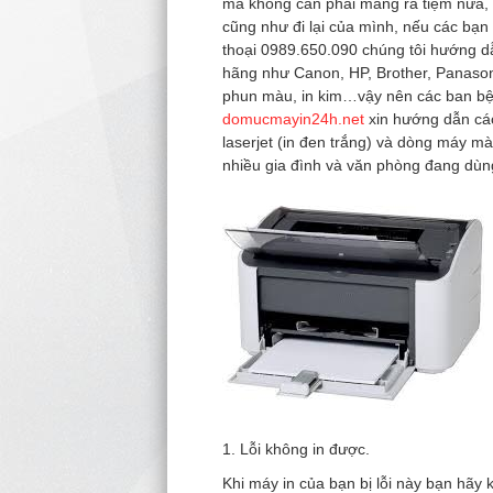
mà không cần phải mang ra tiệm nữa, n
cũng như đi lại của mình, nếu các bạn 
thoại 0989.650.090 chúng tôi hướng dẫ
hãng như Canon, HP, Brother, Panason
phun màu, in kim…vậy nên các ban bệ
domucmayin24h.net
xin hướng dẫn các
laserjet (in đen trắng) và dòng máy 
nhiều gia đình và văn phòng đang dùn
1. Lỗi không in được.
Khi máy in của bạn bị lỗi này bạn hãy