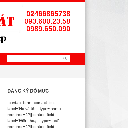
02466865738
093.600.23.58
0989.650.090
ĐĂNG KÝ ĐỔ MỰC
[contact-form][contact-field
label='Họ và tên:' type='name'
required='1'/][contact-field
label='Điện thoại:' type='text'
required='1'/][contact-field