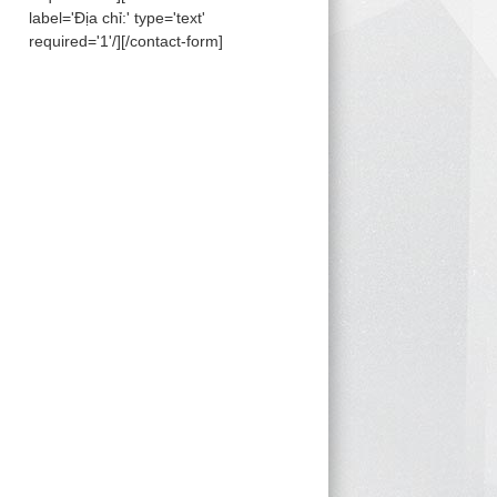
label='Địa chỉ:' type='text'
required='1'/][/contact-form]