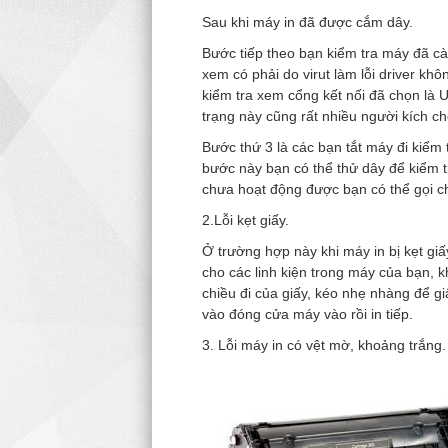
Sau khi máy in đã được cắm dây.
Bước tiếp theo bạn kiểm tra máy đã cài
xem có phải do virut làm lỗi driver khô
kiểm tra xem cổng kết nối đã chọn là 
trạng này cũng rất nhiều người kích c
Bước thứ 3 là các bạn tắt máy đi kiểm
bước này bạn có thể thử dây để kiểm 
chưa hoạt động được bạn có thể gọi 
2.Lỗi kẹt giấy.
Ở trường hợp này khi máy in bị kẹt giấy
cho các linh kiện trong máy của bạn, k
chiều đi của giấy, kéo nhẹ nhàng để gi
vào đóng cửa máy vào rồi in tiếp.
3. Lỗi máy in có vệt mờ, khoảng trắng.