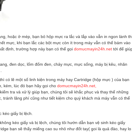
ng, hoặc ở mép, bạn bỏ hộp mực ra lắc và lắp vào vẫn in ngon lành th
hết mực, khi bạn lắc các bột mực còn ít trong máy vẫn có thể bám vào
nhất định, trường hợp này bạn có thể gọi
domucmayin24h.net
tới để giú
ngang, đen dọc, lốm đốm đen, chảy mực, mực sống, máy bị kêu, nhăn
y…
thì có lẽ một số linh kiện trong máy hay Cartridge (hộp mực ) của bạn
n, kém, lúc đó bạn hãy gọi cho
domucmayin24h.net,
i kiểm tra và xử lý giúp bạn, chúng tôi sẽ khắc phục và thay thế những
, tránh lãng phí cũng như tiết kiệm cho quý khách mà máy vẫn có thể
 kéo giấy bị lệch.
hông kéo giấy và bị lệch, chúng tôi hướn dẫn bạn vệ sinh kéo giấy
tridge bạn sẽ thấy miếng cao su nhỏ như đốt tay( goi là quả đào, hay lo