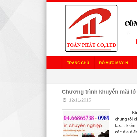
TRANG CHỦ
ĐỔ MỰC MÁY IN
Chương trình khuyễn mãi lớ
12/11/2015
Kính gửi 
chúng tôi 
fax… kiểm t
các địa điể