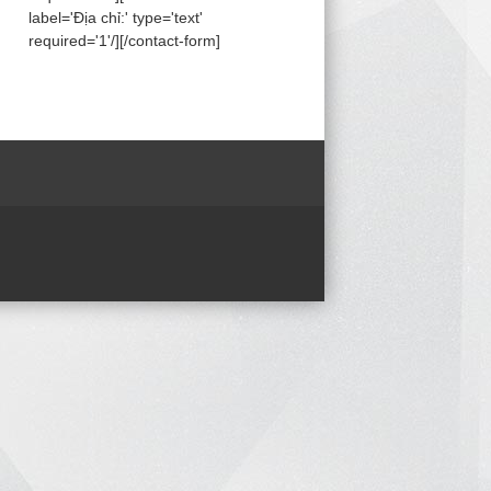
label='Địa chỉ:' type='text'
required='1'/][/contact-form]