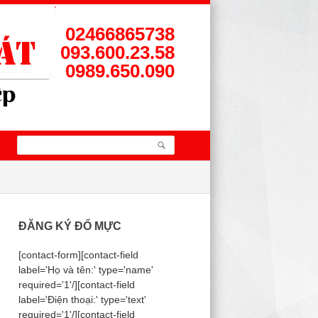
02466865738
093.600.23.58
0989.650.090
ĐĂNG KÝ ĐỔ MỰC
[contact-form][contact-field
label='Họ và tên:' type='name'
required='1'/][contact-field
label='Điện thoại:' type='text'
required='1'/][contact-field