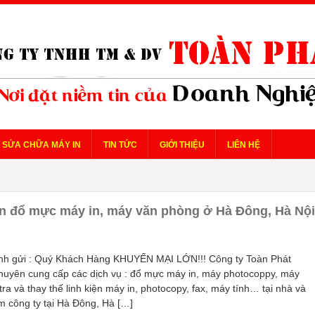
SỬA CHỮA MÁY IN
TIN TỨC
GIỚI THIỆU
LIÊN HỆ
n đổ mực máy in, máy văn phòng ở Hà Đông, Hà Nội
: Quý Khách Hàng KHUYẾN MẠI LỚN!!! Công ty Toàn Phát
chuyên cung cấp các dịch vụ : đổ mực máy in, máy photocoppy, máy
ra và thay thế linh kiện máy in, photocopy, fax, máy tính… tại nhà và
m công ty tại Hà Đông, Hà […]