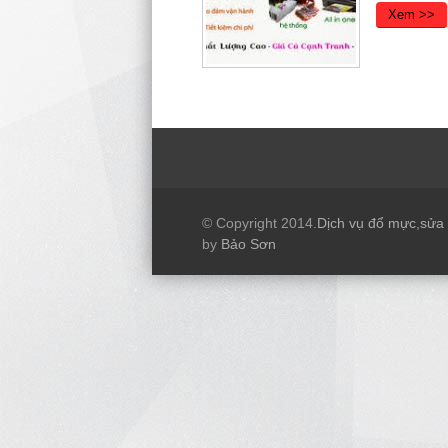
Xem >>
© Copyright 2014.
Dịch vụ đổ mực
,
sửa
by
Bảo Sơn