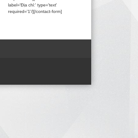
label='Địa chỉ:' type='text'
required='1'/][/contact-form]