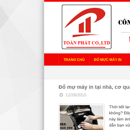
TRANG CHỦ
ĐỔ MỰC MÁY IN
Đổ mự máy in tại nhà, cơ qu
12/28/2015
Thời tiết l
không? Đây
này làm ản
dẫn bạn xử