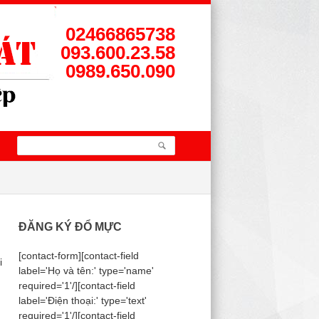
02466865738
093.600.23.58
0989.650.090
ĐĂNG KÝ ĐỔ MỰC
[contact-form][contact-field
i
label='Họ và tên:' type='name'
required='1'/][contact-field
g
label='Điện thoại:' type='text'
required='1'/][contact-field