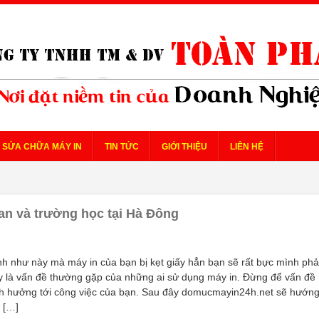
SỬA CHỮA MÁY IN
TIN TỨC
GIỚI THIỆU
LIÊN HỆ
an và trường học tại Hà Đông
ạnh như này mà máy in của bạn bị kẹt giấy hẳn bạn sẽ rất bực mình phả
 là vấn đề thường gặp của những ai sử dụng máy in. Đừng để vấn đề
h hưởng tới công việc của bạn. Sau đây domucmayin24h.net sẽ hướn
 […]