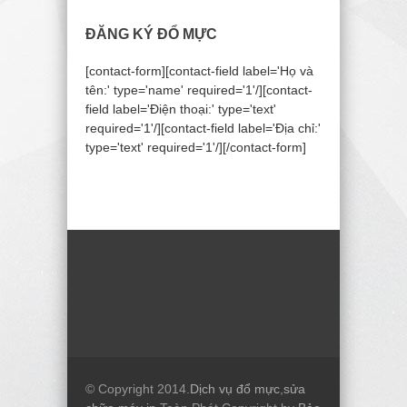
ĐĂNG KÝ ĐỔ MỰC
[contact-form][contact-field label='Họ và
tên:' type='name' required='1'/][contact-
field label='Điện thoại:' type='text'
required='1'/][contact-field label='Địa chỉ:'
type='text' required='1'/][/contact-form]
© Copyright 2014.
Dịch vụ đổ mực
,
sửa