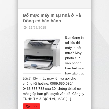
Đổ mực máy in tại nhà ở Hà
Đông có bảo hành
11/25/2015
Bạn đang in
tài liệu thì
máy in hết
mực? Máy
photo của
văn phòng
bạn hết mực
hay gặp trục
trặc? Hãy nhấc máy lên và gọi cho
chúng tôi hotline: 0989.650.090/
0466.865.738 sau 30′ chúng tôi sẽ có
mặt giúp bạn giải quyết vấn đề. Công ty
TNHH TM & DỊCH VỤ MÁY […]
Xem >>